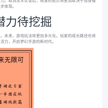
争力。取消法术认证后，玩家的胜负将更加取决于自身操
一步体现。
潜力待挖掘
力。未来，游戏玩法将更加多元化，玩家的成长路径也将
的活力，开启梦幻手游的新时代。