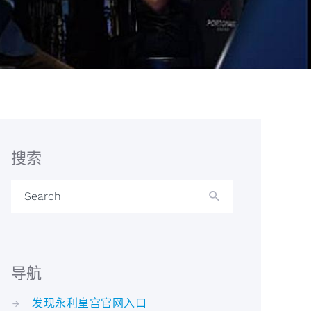
搜索
Search
导航
发现永利皇宫官网入口