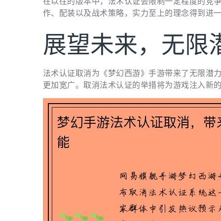
在以往的版本中，法术认证会限制一定程度的竞
作、配装以及战术策略，实力至上的理念得到进
展望未来，无限
法术认证取消为《梦幻西游》手游带来了无限潜
更加宽广。取消法术认证的举措将为游戏注入新