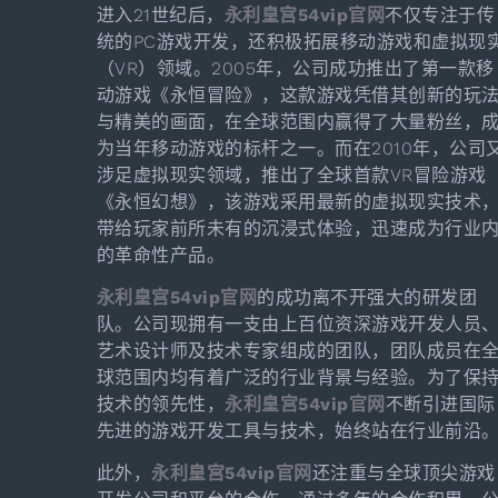
进入21世纪后，
永利皇宫54vip官网
不仅专注于传
统的PC游戏开发，还积极拓展移动游戏和虚拟现
（VR）领域。2005年，公司成功推出了第一款移
动游戏《永恒冒险》，这款游戏凭借其创新的玩
与精美的画面，在全球范围内赢得了大量粉丝，
为当年移动游戏的标杆之一。而在2010年，公司
涉足虚拟现实领域，推出了全球首款VR冒险游戏
《永恒幻想》，该游戏采用最新的虚拟现实技术
带给玩家前所未有的沉浸式体验，迅速成为行业
的革命性产品。
永利皇宫54vip官网
的成功离不开强大的研发团
队。公司现拥有一支由上百位资深游戏开发人员
艺术设计师及技术专家组成的团队，团队成员在
球范围内均有着广泛的行业背景与经验。为了保
技术的领先性，
永利皇宫54vip官网
不断引进国际
先进的游戏开发工具与技术，始终站在行业前沿
此外，
永利皇宫54vip官网
还注重与全球顶尖游戏