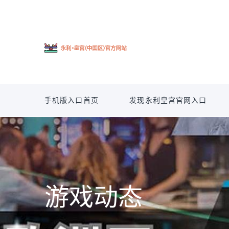
手机版入口首页
发现永利皇宫官网入口
游戏动态