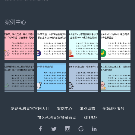
案例中心
发现永利皇宫官网入口
案例中心
游戏动态
全站APP服务
加入永利皇宫登录官网
SITEMAP