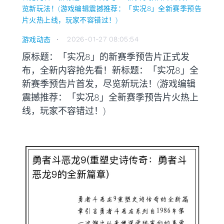
2026-01-27 08:05:54
游戏动态
原标题：「实况8」的新赛季预告片正式发
布，全新内容抢先看！新标题：「实况8」全
新赛季预告片首发，尽览新玩法！(游戏编辑
震撼推荐：「实况8」全新赛季预告片火热上
线，玩家不容错过！)