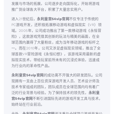
发展与市场的拓展，公司逐步走向国际化，开始将游戏
推广到全球各大平台，积累了大量忠实用户。
进入21世纪后，
永利皇宫54vip官网
不仅专注于传统的
PC游戏开发，还积极拓展移动游戏和虚拟现实（VR）领
域。2005年，公司成功推出了第一款移动游戏《永恒冒
险》，这款游戏凭借其创新的玩法与精美的画面，在全
球范围内赢得了大量粉丝，成为当年移动游戏的标杆之
一。而在2010年，公司又涉足虚拟现实领域，推出了全
球首款VR冒险游戏《永恒幻想》，该游戏采用最新的虚
拟现实技术，带给玩家前所未有的沉浸式体验，迅速成
为行业内的革命性产品。
永利皇宫54vip官网
的成功离不开强大的研发团队。公司
现拥有一支由上百位资深游戏开发人员、艺术设计师及
技术专家组成的团队，团队成员在全球范围内均有着广
泛的行业背景与经验。为了保持技术的领先性，
永利皇
宫54vip官网
不断引进国际先进的游戏开发工具与技术，
始终站在行业前沿。
此外，
永利皇宫54vip官网
还注重与全球顶尖游戏开发公