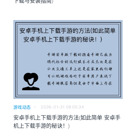
下载与安装指南)
2026-01-31 08:05:34
游戏动态
安卓手机上下载手游的方法(如此简单 安卓手
机上下载手游的秘诀！)