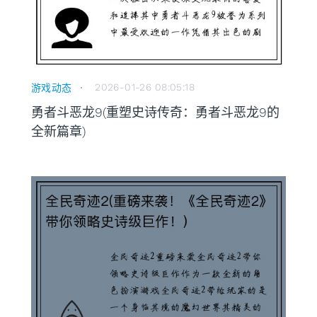
2026-01-26 08:05:18
游戏动态
勇者斗恶龙9(重塑史诗传奇：勇者斗恶龙9的
全新篇章)