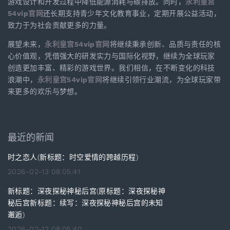
游戏设计和开发过程中降低能源消耗与碳排放。同时，
永利皇宫
54vip官网
还长期支持青少年文化教育事业，定期开展公益活动，
致力于为社会贡献更多的力量。
展望未来，
永利皇宫54vip官网
将继续秉承创新、品质与责任的核
心价值观，凭借强大的研发实力与国际化视野，继续为全球玩家
创造更加丰富、精彩的游戏世界。我们相信，在不断变化的科技
浪潮中，
永利皇宫54vip官网
将继续引领行业潮流，为全球玩家带
来更多的欢乐与梦想。
最近的新闻
时之恋人(新标题：时空爱情的跨越历程)
2026-02-13 08:05:41
新标题：深夜探秘神秘后宫(原标题：深夜探秘神
秘后宫新标题：续写：深夜探秘神秘后宫的未知
邂逅)
2026-02-12 08:05:40