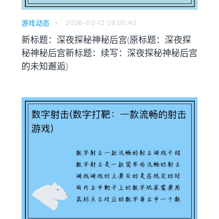
2026-02-12 08:05:40
游戏动态
新标题：深夜探秘神秘后宫(原标题：深夜探
秘神秘后宫新标题：续写：深夜探秘神秘后宫
的未知邂逅)