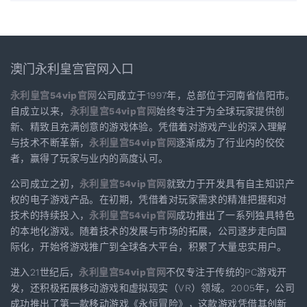
澳门永利皇宫官网入口
永利皇宫54vip官网
公司成立于1997年，总部位于河南省信阳市。
自成立以来，
永利皇宫54vip官网
始终专注于为全球玩家提供创
新、精致且充满创意的游戏体验。凭借着对游戏产业的深入理解
与技术不断革新，
永利皇宫54vip官网
逐渐成为了行业内的佼佼
者，赢得了玩家与业内的高度认可。
公司成立之初，
永利皇宫54vip官网
就致力于开发具有自主知识产
权的电子游戏产品。在初期，凭借着对玩家需求的精准把握和对
技术的持续投入，
永利皇宫54vip官网
成功推出了一系列独具特色
的本地化游戏。随着技术的发展与市场的拓展，公司逐步走向国
际化，开始将游戏推广到全球各大平台，积累了大量忠实用户。
进入21世纪后，
永利皇宫54vip官网
不仅专注于传统的PC游戏开
发，还积极拓展移动游戏和虚拟现实（VR）领域。2005年，公司
成功推出了第一款移动游戏《永恒冒险》，这款游戏凭借其创新