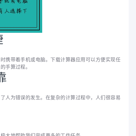
捷
随时携带着手机或电脑。下载计算器应用可以方便实现任
琐的手算过程。
靠
少了人为错误的发生。在复杂的计算过程中，人们很容易
。
能极大地帮助我们完成更多的工作任务。