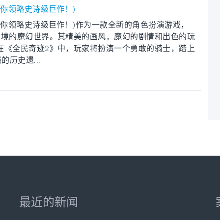
带你领略史诗级巨作！)
带你领略史诗级巨作！)作为一款全新的角色扮演游戏，
其境的魔幻世界。其精美的画风，魔幻的剧情和出色的玩
在《全民奇迹2》中，玩家将扮演一个勇敢的骑士，踏上
历史遗...
最近的新闻