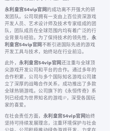
永利皇宫54vip官网
的成功离不开强大的研
发团队。公司现拥有一支由上百位资深游戏
开发人员、艺术设计师及技术专家组成的团
队，团队成员在全球范围内均有着广泛的行
业背景与经验。为了保持技术的领先性，
永
利皇宫54vip官网
不断引进国际先进的游戏
开发工具与技术，始终站在行业前沿。
此外，
永利皇宫54vip官网
还注重与全球顶
尖游戏开发公司和平台的合作。通过多年的
合作积累，公司与多个国际知名游戏公司建
立了深厚的战略合作关系，成功推出了多款
全球热销游戏。公司旗下的《永恒传奇》系
列已经成为世界知名的游戏IP，深受各国玩
家的喜爱。
在社会责任方面，
永利皇宫54vip官网
始终
坚持可持续发展理念，注重环境保护与社会
公益。公司积极推动绿色游戏开发，力求在