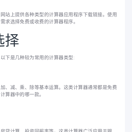
多网站上提供各种类型的计算器应用程序下载链接。使用
的需求选择免费或收费的计算器程序。
选择
以下是几种较为常用的计算器类型:
是加、减、乘、除等基本运算。这类计算器通常都是免费
用计算器中的哪一款。
如房贷计算、投资回报率等。这类计算器广泛应用于银