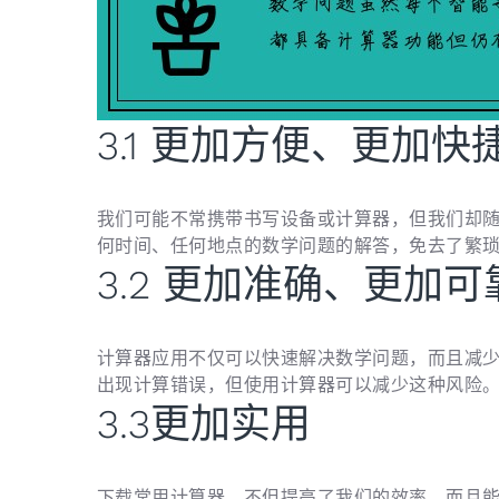
3.1 更加方便、更加快
我们可能不常携带书写设备或计算器，但我们却
何时间、任何地点的数学问题的解答，免去了繁
3.2 更加准确、更加可
计算器应用不仅可以快速解决数学问题，而且减
出现计算错误，但使用计算器可以减少这种风险
3.3更加实用
下载常用计算器，不但提高了我们的效率，而且