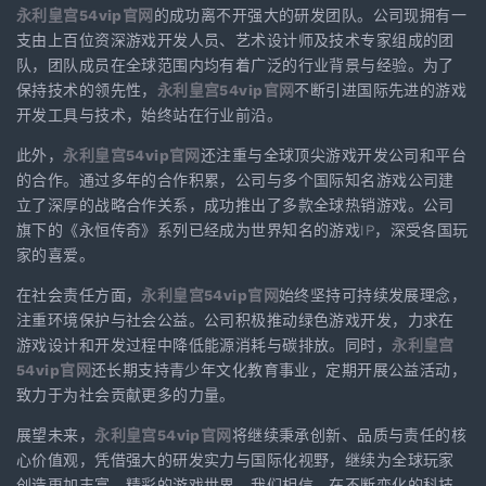
永利皇宫54vip官网
的成功离不开强大的研发团队。公司现拥有一
支由上百位资深游戏开发人员、艺术设计师及技术专家组成的团
队，团队成员在全球范围内均有着广泛的行业背景与经验。为了
保持技术的领先性，
永利皇宫54vip官网
不断引进国际先进的游戏
开发工具与技术，始终站在行业前沿。
此外，
永利皇宫54vip官网
还注重与全球顶尖游戏开发公司和平台
的合作。通过多年的合作积累，公司与多个国际知名游戏公司建
立了深厚的战略合作关系，成功推出了多款全球热销游戏。公司
旗下的《永恒传奇》系列已经成为世界知名的游戏IP，深受各国玩
家的喜爱。
在社会责任方面，
永利皇宫54vip官网
始终坚持可持续发展理念，
注重环境保护与社会公益。公司积极推动绿色游戏开发，力求在
游戏设计和开发过程中降低能源消耗与碳排放。同时，
永利皇宫
54vip官网
还长期支持青少年文化教育事业，定期开展公益活动，
致力于为社会贡献更多的力量。
展望未来，
永利皇宫54vip官网
将继续秉承创新、品质与责任的核
心价值观，凭借强大的研发实力与国际化视野，继续为全球玩家
创造更加丰富、精彩的游戏世界。我们相信，在不断变化的科技