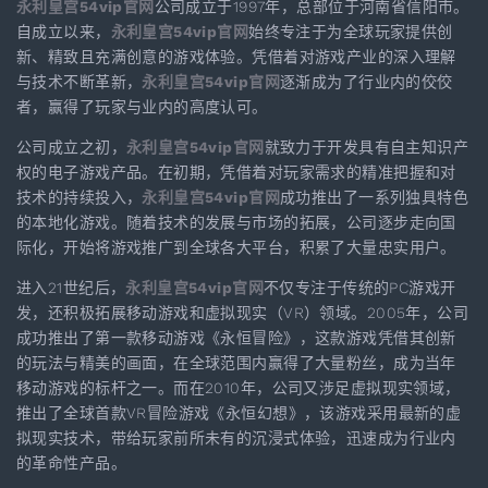
永利皇宫54vip官网
公司成立于1997年，总部位于河南省信阳市。
自成立以来，
永利皇宫54vip官网
始终专注于为全球玩家提供创
新、精致且充满创意的游戏体验。凭借着对游戏产业的深入理解
与技术不断革新，
永利皇宫54vip官网
逐渐成为了行业内的佼佼
者，赢得了玩家与业内的高度认可。
公司成立之初，
永利皇宫54vip官网
就致力于开发具有自主知识产
权的电子游戏产品。在初期，凭借着对玩家需求的精准把握和对
技术的持续投入，
永利皇宫54vip官网
成功推出了一系列独具特色
的本地化游戏。随着技术的发展与市场的拓展，公司逐步走向国
际化，开始将游戏推广到全球各大平台，积累了大量忠实用户。
进入21世纪后，
永利皇宫54vip官网
不仅专注于传统的PC游戏开
发，还积极拓展移动游戏和虚拟现实（VR）领域。2005年，公司
成功推出了第一款移动游戏《永恒冒险》，这款游戏凭借其创新
的玩法与精美的画面，在全球范围内赢得了大量粉丝，成为当年
移动游戏的标杆之一。而在2010年，公司又涉足虚拟现实领域，
推出了全球首款VR冒险游戏《永恒幻想》，该游戏采用最新的虚
拟现实技术，带给玩家前所未有的沉浸式体验，迅速成为行业内
的革命性产品。