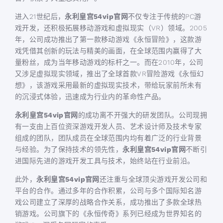
进入21世纪后，
永利皇宫54vip官网
不仅专注于传统的PC游
戏开发，还积极拓展移动游戏和虚拟现实（VR）领域。2005
年，公司成功推出了第一款移动游戏《永恒冒险》，这款游
戏凭借其创新的玩法与精美的画面，在全球范围内赢得了大
量粉丝，成为当年移动游戏的标杆之一。而在2010年，公司
又涉足虚拟现实领域，推出了全球首款VR冒险游戏《永恒幻
想》，该游戏采用最新的虚拟现实技术，带给玩家前所未有
的沉浸式体验，迅速成为行业内的革命性产品。
永利皇宫54vip官网
的成功离不开强大的研发团队。公司现拥
有一支由上百位资深游戏开发人员、艺术设计师及技术专家
组成的团队，团队成员在全球范围内均有着广泛的行业背景
与经验。为了保持技术的领先性，
永利皇宫54vip官网
不断引
进国际先进的游戏开发工具与技术，始终站在行业前沿。
此外，
永利皇宫54vip官网
还注重与全球顶尖游戏开发公司和
平台的合作。通过多年的合作积累，公司与多个国际知名游
戏公司建立了深厚的战略合作关系，成功推出了多款全球热
销游戏。公司旗下的《永恒传奇》系列已经成为世界知名的