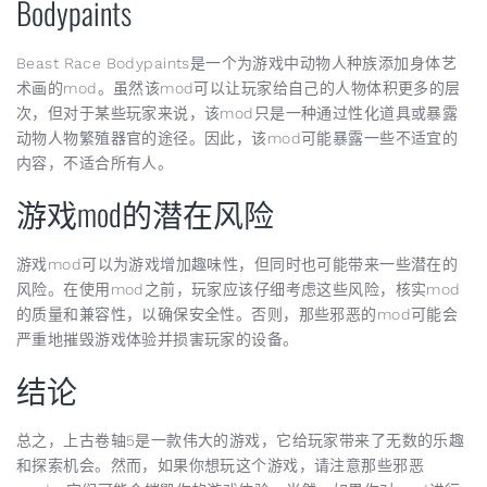
Bodypaints
Beast Race Bodypaints是一个为游戏中动物人种族添加身体艺
术画的mod。虽然该mod可以让玩家给自己的人物体积更多的层
次，但对于某些玩家来说，该mod只是一种通过性化道具或暴露
动物人物繁殖器官的途径。因此，该mod可能暴露一些不适宜的
内容，不适合所有人。
游戏mod的潜在风险
游戏mod可以为游戏增加趣味性，但同时也可能带来一些潜在的
风险。在使用mod之前，玩家应该仔细考虑这些风险，核实mod
的质量和兼容性，以确保安全性。否则，那些邪恶的mod可能会
严重地摧毁游戏体验并损害玩家的设备。
结论
总之，上古卷轴5是一款伟大的游戏，它给玩家带来了无数的乐趣
和探索机会。然而，如果你想玩这个游戏，请注意那些邪恶