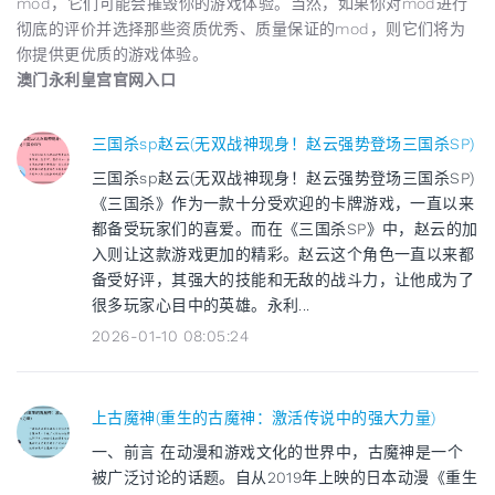
mod，它们可能会摧毁你的游戏体验。当然，如果你对mod进行
彻底的评价并选择那些资质优秀、质量保证的mod，则它们将为
你提供更优质的游戏体验。
澳门永利皇宫官网入口
三国杀sp赵云(无双战神现身！赵云强势登场三国杀SP)
三国杀sp赵云(无双战神现身！赵云强势登场三国杀SP)
《三国杀》作为一款十分受欢迎的卡牌游戏，一直以来
都备受玩家们的喜爱。而在《三国杀SP》中，赵云的加
入则让这款游戏更加的精彩。赵云这个角色一直以来都
备受好评，其强大的技能和无敌的战斗力，让他成为了
很多玩家心目中的英雄。永利...
2026-01-10 08:05:24
上古魔神(重生的古魔神：激活传说中的强大力量)
一、前言 在动漫和游戏文化的世界中，古魔神是一个
被广泛讨论的话题。自从2019年上映的日本动漫《重生