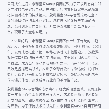
公司成立之初，
永利皇宫54vip官网
就致力于开发具有自主知
识产权的电子游戏产品。在初期，凭借着对玩家需求的精准
把握和对技术的持续投入，
永利皇宫54vip官网
成功推出了一
系列独具特色的本地化游戏。随着技术的发展与市场的拓
展，公司逐步走向国际化，开始将游戏推广到全球各大平
台，积累了大量忠实用户。
进入21世纪后，
永利皇宫54vip官网
不仅专注于传统的PC游
戏开发，还积极拓展移动游戏和虚拟现实（VR）领域。2005
年，公司成功推出了第一款移动游戏《永恒冒险》，这款游
戏凭借其创新的玩法与精美的画面，在全球范围内赢得了大
量粉丝，成为当年移动游戏的标杆之一。而在2010年，公司
又涉足虚拟现实领域，推出了全球首款VR冒险游戏《永恒幻
想》，该游戏采用最新的虚拟现实技术，带给玩家前所未有
的沉浸式体验，迅速成为行业内的革命性产品。
永利皇宫54vip官网
的成功离不开强大的研发团队。公司现拥
有一支由上百位资深游戏开发人员、艺术设计师及技术专家
组成的团队，团队成员在全球范围内均有着广泛的行业背景
与经验。为了保持技术的领先性，
永利皇宫54vip官网
不断引