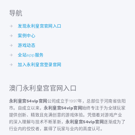
导航
发现永利皇宫官网入口
案例中心
游戏动态
全站app服务
加入永利皇宫登录官网
澳门永利皇宫官网入口
永利皇宫54vip官网
公司成立于1997年，总部位于河南省信阳
市。自成立以来，
永利皇宫54vip官网
始终专注于为全球玩家
提供创新、精致且充满创意的游戏体验。凭借着对游戏产业
的深入理解与技术不断革新，
永利皇宫54vip官网
逐渐成为了
行业内的佼佼者，赢得了玩家与业内的高度认可。