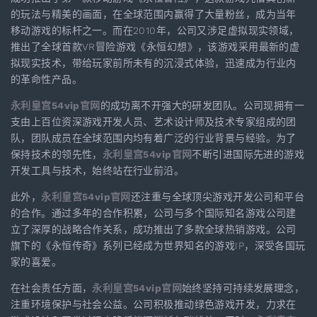
的玩法与精美的画面，在全球范围内赢得了大量粉丝，成为当年
移动游戏的标杆之一。而在2010年，公司又涉足虚拟现实领域，
推出了全球首款VR冒险游戏《永恒幻想》，该游戏采用最新的虚
拟现实技术，带给玩家前所未有的沉浸式体验，迅速成为行业内
的革命性产品。
永利皇宫54vip官网
的成功离不开强大的研发团队。公司现拥有一
支由上百位资深游戏开发人员、艺术设计师及技术专家组成的团
队，团队成员在全球范围内均有着广泛的行业背景与经验。为了
保持技术的领先性，
永利皇宫54vip官网
不断引进国际先进的游戏
开发工具与技术，始终站在行业前沿。
此外，
永利皇宫54vip官网
还注重与全球顶尖游戏开发公司和平台
的合作。通过多年的合作积累，公司与多个国际知名游戏公司建
立了深厚的战略合作关系，成功推出了多款全球热销游戏。公司
旗下的《永恒传奇》系列已经成为世界知名的游戏IP，深受各国玩
家的喜爱。
在社会责任方面，
永利皇宫54vip官网
始终坚持可持续发展理念，
注重环境保护与社会公益。公司积极推动绿色游戏开发，力求在