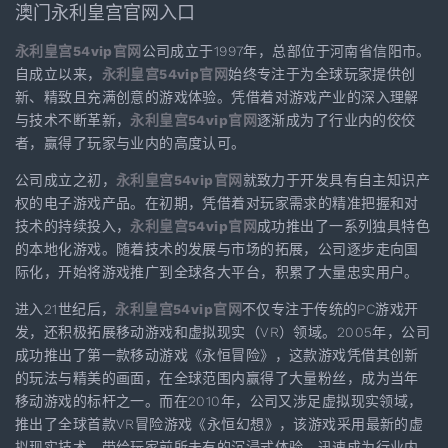
澳门永利皇宫官网入口
永利皇宫54vip官网
公司成立于1997年，总部位于河南省信阳市。
自成立以来，
永利皇宫54vip官网
始终专注于为全球玩家提供创
新、精致且充满创意的游戏体验。凭借着对游戏产业的深入理解
与技术不断革新，
永利皇宫54vip官网
逐渐成为了行业内的佼佼
者，赢得了玩家与业内的高度认可。
公司成立之初，
永利皇宫54vip官网
就致力于开发具有自主知识产
权的电子游戏产品。在初期，凭借着对玩家需求的精准把握和对
技术的持续投入，
永利皇宫54vip官网
成功推出了一系列独具特色
的本地化游戏。随着技术的发展与市场的拓展，公司逐步走向国
际化，开始将游戏推广到全球各大平台，积累了大量忠实用户。
进入21世纪后，
永利皇宫54vip官网
不仅专注于传统的PC游戏开
发，还积极拓展移动游戏和虚拟现实（VR）领域。2005年，公司
成功推出了第一款移动游戏《永恒冒险》，这款游戏凭借其创新
的玩法与精美的画面，在全球范围内赢得了大量粉丝，成为当年
移动游戏的标杆之一。而在2010年，公司又涉足虚拟现实领域，
推出了全球首款VR冒险游戏《永恒幻想》，该游戏采用最新的虚
拟现实技术，带给玩家前所未有的沉浸式体验，迅速成为行业内