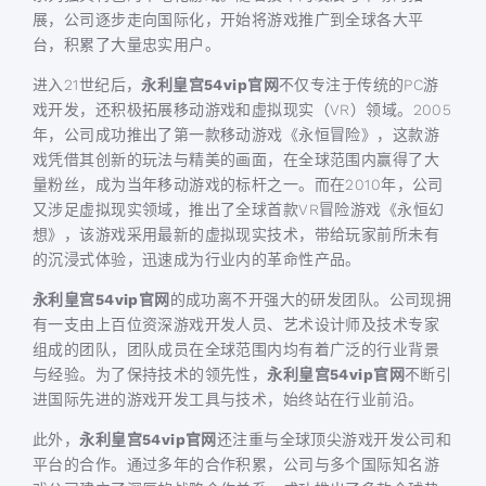
展，公司逐步走向国际化，开始将游戏推广到全球各大平
台，积累了大量忠实用户。
进入21世纪后，
永利皇宫54vip官网
不仅专注于传统的PC游
戏开发，还积极拓展移动游戏和虚拟现实（VR）领域。2005
年，公司成功推出了第一款移动游戏《永恒冒险》，这款游
戏凭借其创新的玩法与精美的画面，在全球范围内赢得了大
量粉丝，成为当年移动游戏的标杆之一。而在2010年，公司
又涉足虚拟现实领域，推出了全球首款VR冒险游戏《永恒幻
想》，该游戏采用最新的虚拟现实技术，带给玩家前所未有
的沉浸式体验，迅速成为行业内的革命性产品。
永利皇宫54vip官网
的成功离不开强大的研发团队。公司现拥
有一支由上百位资深游戏开发人员、艺术设计师及技术专家
组成的团队，团队成员在全球范围内均有着广泛的行业背景
与经验。为了保持技术的领先性，
永利皇宫54vip官网
不断引
进国际先进的游戏开发工具与技术，始终站在行业前沿。
此外，
永利皇宫54vip官网
还注重与全球顶尖游戏开发公司和
平台的合作。通过多年的合作积累，公司与多个国际知名游