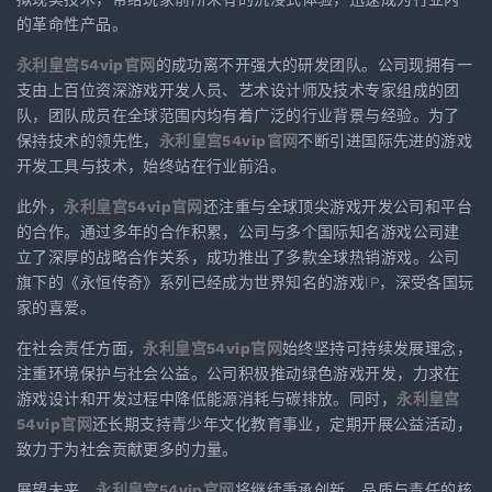
的革命性产品。
永利皇宫54vip官网
的成功离不开强大的研发团队。公司现拥有一
支由上百位资深游戏开发人员、艺术设计师及技术专家组成的团
队，团队成员在全球范围内均有着广泛的行业背景与经验。为了
保持技术的领先性，
永利皇宫54vip官网
不断引进国际先进的游戏
开发工具与技术，始终站在行业前沿。
此外，
永利皇宫54vip官网
还注重与全球顶尖游戏开发公司和平台
的合作。通过多年的合作积累，公司与多个国际知名游戏公司建
立了深厚的战略合作关系，成功推出了多款全球热销游戏。公司
旗下的《永恒传奇》系列已经成为世界知名的游戏IP，深受各国玩
家的喜爱。
在社会责任方面，
永利皇宫54vip官网
始终坚持可持续发展理念，
注重环境保护与社会公益。公司积极推动绿色游戏开发，力求在
游戏设计和开发过程中降低能源消耗与碳排放。同时，
永利皇宫
54vip官网
还长期支持青少年文化教育事业，定期开展公益活动，
致力于为社会贡献更多的力量。
展望未来，
永利皇宫54vip官网
将继续秉承创新、品质与责任的核