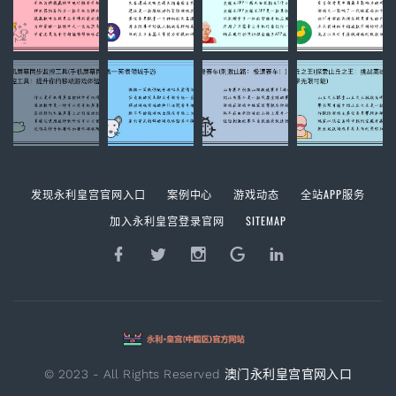
发现永利皇宫官网入口
案例中心
游戏动态
全站APP服务
加入永利皇宫登录官网
SITEMAP
© 2023 - All Rights Reserved
澳门永利皇宫官网入口