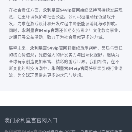
在社会责任方面，
永利皇宫54vip官网
始终坚持可持续发展理
念，注重环境保护与社会公益。公司积极推动绿色游戏开
发，力求在游戏设计和开发过程中降低能源消耗与碳排放。
同时，
永利皇宫54vip官网
还长期支持青少年文化教育事业，
定期开展公益活动，致力于为社会贡献更多的力量。
展望未来，
永利皇宫54vip官网
将继续秉承创新、品质与责任
的核心价值观，凭借强大的研发实力与国际化视野，继续为
全球玩家创造更加丰富、精彩的游戏世界。我们相信，在不
断变化的科技浪潮中，
永利皇宫54vip官网
将继续引领行业潮
流，为全球玩家带来更多的欢乐与梦想。
澳门永利皇宫官网入口
永利皇宫54vip官网
公司成立于1997年，总部位于河南省信阳市。