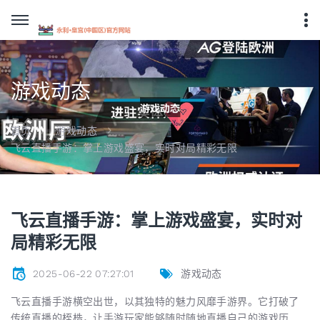
游戏动态
首页
游戏动态
飞云直播手游：掌上游戏盛宴，实时对局精彩无限
飞云直播手游：掌上游戏盛宴，实时对
局精彩无限
2025-06-22 07:27:01
游戏动态
飞云直播手游横空出世，以其独特的魅力风靡手游界。它打破了
传统直播的桎梏，让手游玩家能够随时随地直播自己的游戏历