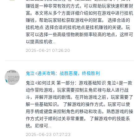
赚钱是一种非常有效的方式，可以帮助玩家快速积累财
富。本文将从多个方面详细介绍如何在游戏中进行挂机
赚钱，帮助玩家轻松获取游戏中的财富。 选择合适的
挂机地点 选择合适的挂机地点是挂机赚钱的关键。玩
家可以选择一些高级怪物刷新频率较高的地点，这样可
以提高挂机收...
2025-06-21 07:26:20
鬼泣4通关攻略：战胜恶魔，终极胜利
鬼泣4如何过关 第一部分：游戏基础知识 鬼泣4是一款
动作冒险游戏，玩家需要控制主角尼禄与敌人进行战
斗，并解开游戏的剧情。在开始游戏之前，玩家需要了
解一些基础知识。 了解游戏的操作方式。玩家可以使
用手柄或键盘来控制角色的移动和攻击。熟悉游戏的操
作方式对于顺利过关非常重要。 了解游戏中的技能系
统。尼禄可...
2025-06-23 07:27:23