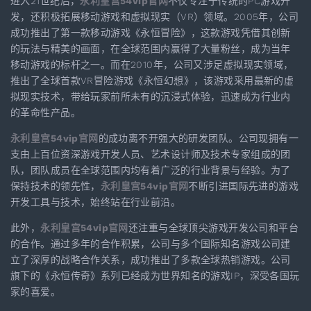
进入21世纪后，
永利皇宫54vip官网
不仅专注于传统的PC游戏开
发，还积极拓展移动游戏和虚拟现实（VR）领域。2005年，公司
成功推出了第一款移动游戏《永恒冒险》，这款游戏凭借其创新
的玩法与精美的画面，在全球范围内赢得了大量粉丝，成为当年
移动游戏的标杆之一。而在2010年，公司又涉足虚拟现实领域，
推出了全球首款VR冒险游戏《永恒幻想》，该游戏采用最新的虚
拟现实技术，带给玩家前所未有的沉浸式体验，迅速成为行业内
的革命性产品。
永利皇宫54vip官网
的成功离不开强大的研发团队。公司现拥有一
支由上百位资深游戏开发人员、艺术设计师及技术专家组成的团
队，团队成员在全球范围内均有着广泛的行业背景与经验。为了
保持技术的领先性，
永利皇宫54vip官网
不断引进国际先进的游戏
开发工具与技术，始终站在行业前沿。
此外，
永利皇宫54vip官网
还注重与全球顶尖游戏开发公司和平台
的合作。通过多年的合作积累，公司与多个国际知名游戏公司建
立了深厚的战略合作关系，成功推出了多款全球热销游戏。公司
旗下的《永恒传奇》系列已经成为世界知名的游戏IP，深受各国玩
家的喜爱。