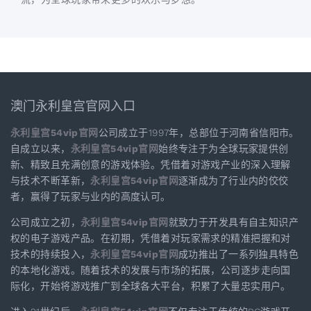
澳门永利皇宫官网入口
永利皇宫54vip官网
公司成立于1997年，总部位于河南省信阳市。
自成立以来，
永利皇宫54vip官网
始终专注于为全球玩家提供创
新、精致且充满创意的游戏体验。凭借着对游戏产业的深入理解
与技术不断革新，
永利皇宫54vip官网
逐渐成为了行业内的佼佼
者，赢得了玩家与业内的高度认可。
公司成立之初，
永利皇宫54vip官网
就致力于开发具有自主知识产
权的电子游戏产品。在初期，凭借着对玩家需求的精准把握和对
技术的持续投入，
永利皇宫54vip官网
成功推出了一系列独具特色
的本地化游戏。随着技术的发展与市场的拓展，公司逐步走向国
际化，开始将游戏推广到全球各大平台，积累了大量忠实用户。