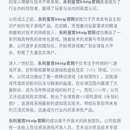
的深入理解与技术不断革新，
永利皇宫54vip官网
逐渐成为了
行业内的佼佼者，赢得了玩家与业内的高度认可。
公司成立之初，
永利皇宫54vip官网
就致力于开发具有自主知
识产权的电子游戏产品。在初期，凭借着对玩家需求的精准
把握和对技术的持续投入，
永利皇宫54vip官网
成功推出了一
系列独具特色的本地化游戏。随着技术的发展与市场的拓
展，公司逐步走向国际化，开始将游戏推广到全球各大平
台，积累了大量忠实用户。
进入21世纪后，
永利皇宫54vip官网
不仅专注于传统的PC游
戏开发，还积极拓展移动游戏和虚拟现实（VR）领域。2005
年，公司成功推出了第一款移动游戏《永恒冒险》，这款游
戏凭借其创新的玩法与精美的画面，在全球范围内赢得了大
量粉丝，成为当年移动游戏的标杆之一。而在2010年，公司
又涉足虚拟现实领域，推出了全球首款VR冒险游戏《永恒幻
想》，该游戏采用最新的虚拟现实技术，带给玩家前所未有
的沉浸式体验，迅速成为行业内的革命性产品。
永利皇宫54vip官网
的成功离不开强大的研发团队。公司现拥
有一支由上百位资深游戏开发人员、艺术设计师及技术专家