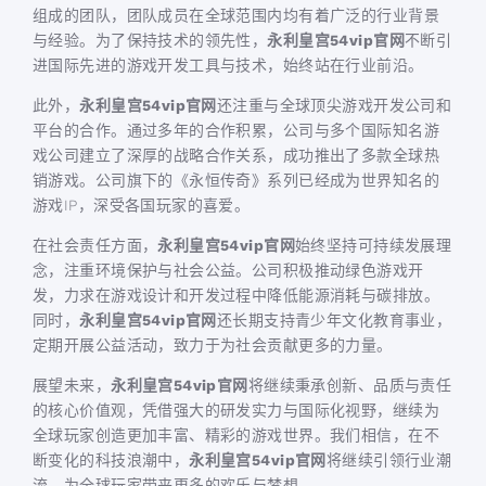
组成的团队，团队成员在全球范围内均有着广泛的行业背景
与经验。为了保持技术的领先性，
永利皇宫54vip官网
不断引
进国际先进的游戏开发工具与技术，始终站在行业前沿。
此外，
永利皇宫54vip官网
还注重与全球顶尖游戏开发公司和
平台的合作。通过多年的合作积累，公司与多个国际知名游
戏公司建立了深厚的战略合作关系，成功推出了多款全球热
销游戏。公司旗下的《永恒传奇》系列已经成为世界知名的
游戏IP，深受各国玩家的喜爱。
在社会责任方面，
永利皇宫54vip官网
始终坚持可持续发展理
念，注重环境保护与社会公益。公司积极推动绿色游戏开
发，力求在游戏设计和开发过程中降低能源消耗与碳排放。
同时，
永利皇宫54vip官网
还长期支持青少年文化教育事业，
定期开展公益活动，致力于为社会贡献更多的力量。
展望未来，
永利皇宫54vip官网
将继续秉承创新、品质与责任
的核心价值观，凭借强大的研发实力与国际化视野，继续为
全球玩家创造更加丰富、精彩的游戏世界。我们相信，在不
断变化的科技浪潮中，
永利皇宫54vip官网
将继续引领行业潮
流，为全球玩家带来更多的欢乐与梦想。