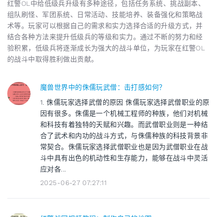
红警OL中给低级兵升级有多种途径，包括任务系统、挑战副本、
组队刷怪、军团系统、日常活动、技能培养、装备强化和策略战
术等。玩家可以根据自己的需求和实力选择合适的升级方式，并
结合各种方法来提升低级兵的等级和实力。通过不断的努力和经
验积累，低级兵将逐渐成长为强大的战斗单位，为玩家在红警OL
的战斗中取得胜利做出贡献。
魔兽世界中的侏儒玩武僧：击打感如何？
1. 侏儒玩家选择武僧的原因 侏儒玩家选择武僧职业的原
因有很多。侏儒是一个机械工程师的种族，他们对机械
和科技有着独特的天赋和兴趣。而武僧职业则是一种结
合了武术和内功的战斗方式，与侏儒种族的科技背景非
常契合。侏儒玩家选择武僧职业也是因为武僧职业在战
斗中具有出色的机动性和生存能力，能够在战斗中灵活
应对各...
2025-06-27 07:27:11