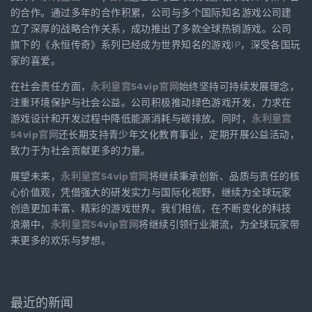
的合作。通过多年的合作积累，公司与多个国际知名游戏公司建
立了深厚的战略合作关系，成功推出了多款全球热销游戏。公司
旗下的《永恒传奇》系列已经成为世界知名的游戏IP，深受各国玩
家的喜爱。
在社会责任方面，
永利皇宫54vip官网
始终坚持可持续发展理念，
注重环境保护与社会公益。公司积极推动绿色游戏开发，力求在
游戏设计和开发过程中降低能源消耗与碳排放。同时，
永利皇宫
54vip官网
还长期支持青少年文化教育事业，定期开展公益活动，
致力于为社会贡献更多的力量。
展望未来，
永利皇宫54vip官网
将继续秉承创新、品质与责任的核
心价值观，凭借强大的研发实力与国际化视野，继续为全球玩家
创造更加丰富、精彩的游戏世界。我们相信，在不断变化的科技
浪潮中，
永利皇宫54vip官网
将继续引领行业潮流，为全球玩家带
来更多的欢乐与梦想。
最近的新闻