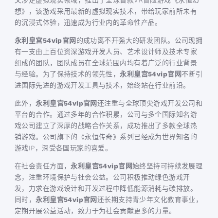
又涉足虚拟现实领域，推出了全球首款VR冒险游戏《永恒幻
想》，该游戏采用最新的虚拟现实技术，带给玩家前所未有
的沉浸式体验，迅速成为行业内的革命性产品。
永利皇宫54vip官网
的成功离不开强大的研发团队。公司现拥
有一支由上百位资深游戏开发人员、艺术设计师及技术专家
组成的团队，团队成员在全球范围内均有着广泛的行业背景
与经验。为了保持技术的领先性，
永利皇宫54vip官网
不断引
进国际先进的游戏开发工具与技术，始终站在行业前沿。
此外，
永利皇宫54vip官网
还注重与全球顶尖游戏开发公司和
平台的合作。通过多年的合作积累，公司与多个国际知名游
戏公司建立了深厚的战略合作关系，成功推出了多款全球热
销游戏。公司旗下的《永恒传奇》系列已经成为世界知名的
游戏IP，深受各国玩家的喜爱。
在社会责任方面，
永利皇宫54vip官网
始终坚持可持续发展理
念，注重环境保护与社会公益。公司积极推动绿色游戏开
发，力求在游戏设计和开发过程中降低能源消耗与碳排放。
同时，
永利皇宫54vip官网
还长期支持青少年文化教育事业，
定期开展公益活动，致力于为社会贡献更多的力量。