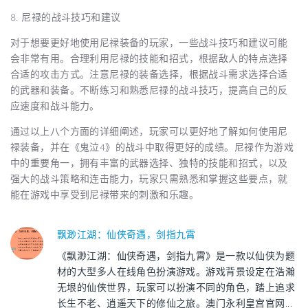
8. 尼禄的战斗技巧和建议
对于想要更好地使用尼禄装备的玩家，一些战斗技巧和建议可能
会非常有用。合理利用尼禄的技能和招式，根据敌人的特点选择
合适的攻击方式。注意尼禄的装备选择，根据战斗需求选择合适
的武器和装备。不断练习和熟悉尼禄的战斗技巧，提高自己的反
应速度和战斗能力。
通过以上八个方面的详细阐述，玩家可以更好地了解如何使用尼
禄装备，并在《鬼泣4》的战斗中取得更好的成绩。尼禄作为游戏
中的重要角一，拥有丰富的武器选择、独特的技能和招式，以及
强大的战斗策略和连击能力，玩家只需熟悉和掌握这些要点，就
能在游戏中享受到尼禄带来的刺激和乐趣。
飘渺江湖：仙侠奇遇，剑指九霄
《飘渺江湖：仙侠奇遇，剑指九霄》是一款以仙侠为题
材的大型多人在线角色扮演游戏。游戏背景设定在浩瀚
无垠的仙侠世界，玩家可以扮演不同的角色，踏上追求
长生不老、逍遥天下的修仙之旅。澳门永利皇宫官网...