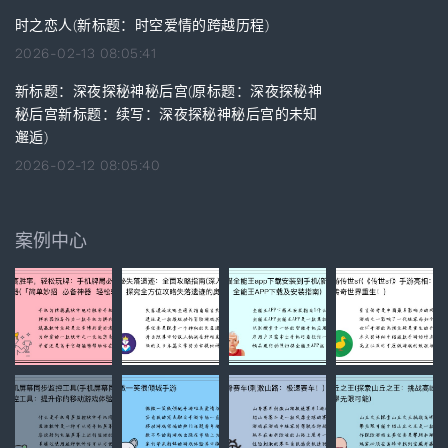
时之恋人(新标题：时空爱情的跨越历程)
2026-02-13 08:05:41
新标题：深夜探秘神秘后宫(原标题：深夜探秘神
秘后宫新标题：续写：深夜探秘神秘后宫的未知
邂逅)
2026-02-12 08:05:40
案例中心