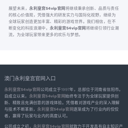
展望未来，
永利皇宫54vip官网
将继续秉承创新、品质与责任
的核心价值观，凭借强大的研发实力与国际化视野，继续为
全球玩家创造更加丰富、精彩的游戏世界。我们相信，在不
断变化的科技浪潮中，
永利皇宫54vip官网
将继续引领行业潮
流，为全球玩家带来更多的欢乐与梦想。
澳门永利皇宫官网入口
永利皇宫54vip官网
公司成立于1997年，总部位于河南省信阳市。
自成立以来，
永利皇宫54vip官网
始终专注于为全球玩家提供创
新、精致且充满创意的游戏体验。凭借着对游戏产业的深入理解
与技术不断革新，
永利皇宫54vip官网
逐渐成为了行业内的佼佼
者，赢得了玩家与业内的高度认可。
公司成立之初，
永利皇宫54vip官网
就致力于开发具有自主知识产