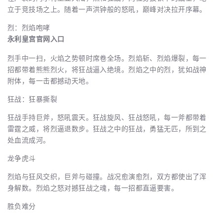
立于竞技场之上。随着一声洪钟般的怒吼，巅峰对决拉开序幕。
烈：烈焰咆哮
永利皇宫官网入口
烈手中一扫，火焰之势顿时席卷全场。烈焰斩、烈焰爆裂，每一
招都带着熊熊烈火，将狂战逼入绝境。烈焰之中的烈，犹如战神
附体，每一击都撼动天地。
狂战：狂暴撕裂
狂战手持巨斧，怒吼震天。狂战旋风、狂战怒吼，每一斧都带着
雷霆之威，将烈逼退数步。狂战之中的狂战，勇猛无匹，所到之
处血流成河。
龙争虎斗
烈焰与狂风交织，巨斧与碰撞。战况愈演愈烈，双方都使出了浑
身解数。烈焰之怒对撼狂战之魂，每一招都直逼要害。
胜负难分