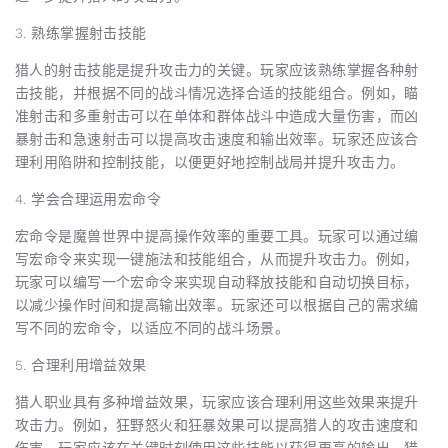
3. 熟练掌握射击技能
猎人的射击技能是提升攻击力的关键。玩家应该熟练掌握各种射
击技能，并根据不同的战斗情况选择合适的技能组合。例如，瞄
准射击和多重射击可以在单体和群体战斗中造成大量伤害，而凶
暴射击和急速射击可以提高攻击速度和输出效率。玩家还应该合
理利用陷阱和控制技能，以便更好地控制战局并提升攻击力。
4. 学会合理运用宏命令
宏命令是魔兽世界中提高操作效率的重要工具。玩家可以通过编
写宏命令来实现一键施法和技能组合，从而提升攻击力。例如，
玩家可以编写一个宏命令来实现自动释放技能和自动切换目标，
以减少操作时间和提高输出效率。玩家还可以根据自己的需求编
写不同的宏命令，以适应不同的战斗场景。
5. 合理利用增益效果
猎人职业具有多种增益效果，玩家应该合理利用这些效果来提升
攻击力。例如，狂野怒火和狂暴效果可以提高猎人的攻击速度和
伤害，玩家应该在关键时刻使用这些技能以获得更高的输出。猎