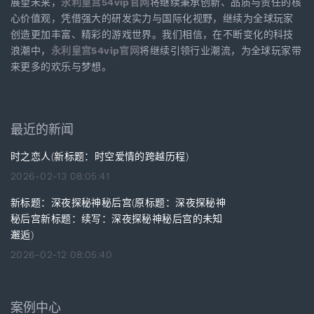
展望未来，
永利皇宫54vip官网
将继续秉承创新、品质与责任的核
心价值观，凭借强大的研发实力与国际化视野，继续为全球玩家
创造更加丰富、精彩的游戏世界。我们相信，在不断变化的科技
浪潮中，
永利皇宫54vip官网
将继续引领行业潮流，为全球玩家带
来更多的欢乐与梦想。
最近的新闻
时之恋人(新标题：时空爱情的跨越历程)
2026-02-13 08:05:41
新标题：深夜探秘神秘后宫(原标题：深夜探秘神
秘后宫新标题：续写：深夜探秘神秘后宫的未知
邂逅)
2026-02-12 08:05:40
案例中心