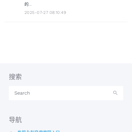
的...
2025-07-27 08:10:49
搜索
Search
导航