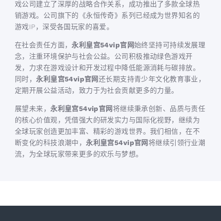
戏公司建立了深厚的战略合作关系，成功推出了多款全球热
销游戏。公司旗下的《永恒传奇》系列已经成为世界知名的
游戏IP，深受各国玩家的喜爱。
在社会责任方面，
永利皇宫54vip官网
始终坚持可持续发展理
念，注重环境保护与社会公益。公司积极推动绿色游戏开
发，力求在游戏设计和开发过程中降低能源消耗与碳排放。
同时，
永利皇宫54vip官网
还长期支持青少年文化教育事业，
定期开展公益活动，致力于为社会贡献更多的力量。
展望未来，
永利皇宫54vip官网
将继续秉承创新、品质与责任
的核心价值观，凭借强大的研发实力与国际化视野，继续为
全球玩家创造更加丰富、精彩的游戏世界。我们相信，在不
断变化的科技浪潮中，
永利皇宫54vip官网
将继续引领行业潮
流，为全球玩家带来更多的欢乐与梦想。