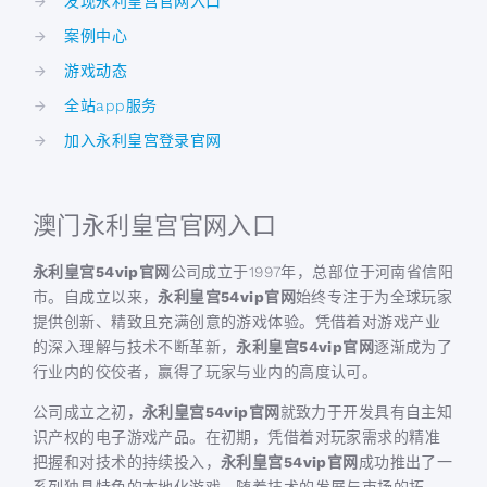
发现永利皇宫官网入口
案例中心
游戏动态
全站app服务
加入永利皇宫登录官网
澳门永利皇宫官网入口
永利皇宫54vip官网
公司成立于1997年，总部位于河南省信阳
市。自成立以来，
永利皇宫54vip官网
始终专注于为全球玩家
提供创新、精致且充满创意的游戏体验。凭借着对游戏产业
的深入理解与技术不断革新，
永利皇宫54vip官网
逐渐成为了
行业内的佼佼者，赢得了玩家与业内的高度认可。
公司成立之初，
永利皇宫54vip官网
就致力于开发具有自主知
识产权的电子游戏产品。在初期，凭借着对玩家需求的精准
把握和对技术的持续投入，
永利皇宫54vip官网
成功推出了一