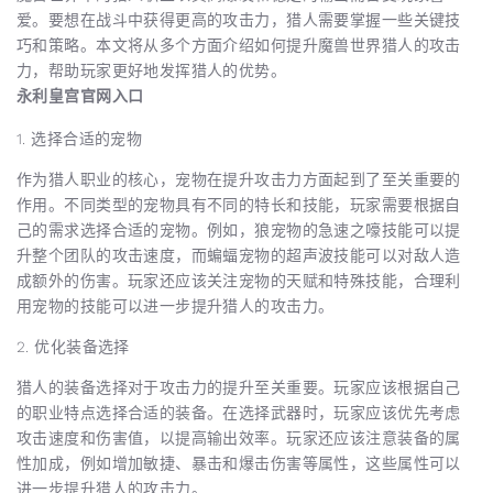
爱。要想在战斗中获得更高的攻击力，猎人需要掌握一些关键技
巧和策略。本文将从多个方面介绍如何提升魔兽世界猎人的攻击
力，帮助玩家更好地发挥猎人的优势。
永利皇宫官网入口
1. 选择合适的宠物
作为猎人职业的核心，宠物在提升攻击力方面起到了至关重要的
作用。不同类型的宠物具有不同的特长和技能，玩家需要根据自
己的需求选择合适的宠物。例如，狼宠物的急速之嚎技能可以提
升整个团队的攻击速度，而蝙蝠宠物的超声波技能可以对敌人造
成额外的伤害。玩家还应该关注宠物的天赋和特殊技能，合理利
用宠物的技能可以进一步提升猎人的攻击力。
2. 优化装备选择
猎人的装备选择对于攻击力的提升至关重要。玩家应该根据自己
的职业特点选择合适的装备。在选择武器时，玩家应该优先考虑
攻击速度和伤害值，以提高输出效率。玩家还应该注意装备的属
性加成，例如增加敏捷、暴击和爆击伤害等属性，这些属性可以
进一步提升猎人的攻击力。