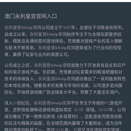
澳门永利皇宫官网入口
永利皇宫54vip官网
公司成立于1997年，总部位于河南省信阳市。
自成立以来，
永利皇宫54vip官网
始终专注于为全球玩家提供创
新、精致且充满创意的游戏体验。凭借着对游戏产业的深入理解
与技术不断革新，
永利皇宫54vip官网
逐渐成为了行业内的佼佼
者，赢得了玩家与业内的高度认可。
公司成立之初，
永利皇宫54vip官网
就致力于开发具有自主知识产
权的电子游戏产品。在初期，凭借着对玩家需求的精准把握和对
技术的持续投入，
永利皇宫54vip官网
成功推出了一系列独具特色
的本地化游戏。随着技术的发展与市场的拓展，公司逐步走向国
际化，开始将游戏推广到全球各大平台，积累了大量忠实用户。
进入21世纪后，
永利皇宫54vip官网
不仅专注于传统的PC游戏开
发，还积极拓展移动游戏和虚拟现实（VR）领域。2005年，公司
成功推出了第一款移动游戏《永恒冒险》，这款游戏凭借其创新
的玩法与精美的画面，在全球范围内赢得了大量粉丝，成为当年
移动游戏的标杆之一。而在2010年，公司又涉足虚拟现实领域，