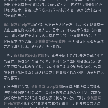
推出了全球首款VR冒险游戏《永恒幻想》，该游戏采用最新的虚
拟现实技术，带给玩家前所未有的沉浸式体验，迅速成为行业内
的革命性产品。
永利皇宫54vip官网
的成功离不开强大的研发团队。公司现拥有一
支由上百位资深游戏开发人员、艺术设计师及技术专家组成的团
队，团队成员在全球范围内均有着广泛的行业背景与经验。为了
保持技术的领先性，
永利皇宫54vip官网
不断引进国际先进的游戏
开发工具与技术，始终站在行业前沿。
此外，
永利皇宫54vip官网
还注重与全球顶尖游戏开发公司和平台
的合作。通过多年的合作积累，公司与多个国际知名游戏公司建
立了深厚的战略合作关系，成功推出了多款全球热销游戏。公司
旗下的《永恒传奇》系列已经成为世界知名的游戏IP，深受各国玩
家的喜爱。
在社会责任方面，
永利皇宫54vip官网
始终坚持可持续发展理念，
注重环境保护与社会公益。公司积极推动绿色游戏开发，力求在
游戏设计和开发过程中降低能源消耗与碳排放。同时，
永利皇宫
54vip官网
还长期支持青少年文化教育事业，定期开展公益活动，