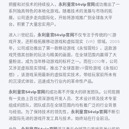
把握和对技术的持续投入，
永利皇宫54vip官网
成功推出了一
系列独具特色的本地化游戏。随着技术的发展与市场的拓
展，公司逐步走向国际化，开始将游戏推广到全球各大平
台，积累了大量忠实用户。
进入21世纪后，
永利皇宫54vip官网
不仅专注于传统的PC游
戏开发，还积极拓展移动游戏和虚拟现实（VR）领域。2005
年，公司成功推出了第一款移动游戏《永恒冒险》，这款游
戏凭借其创新的玩法与精美的画面，在全球范围内赢得了大
量粉丝，成为当年移动游戏的标杆之一。而在2010年，公司
又涉足虚拟现实领域，推出了全球首款VR冒险游戏《永恒幻
想》，该游戏采用最新的虚拟现实技术，带给玩家前所未有
的沉浸式体验，迅速成为行业内的革命性产品。
永利皇宫54vip官网
的成功离不开强大的研发团队。公司现拥
有一支由上百位资深游戏开发人员、艺术设计师及技术专家
组成的团队，团队成员在全球范围内均有着广泛的行业背景
与经验。为了保持技术的领先性，
永利皇宫54vip官网
不断引
进国际先进的游戏开发工具与技术，始终站在行业前沿。